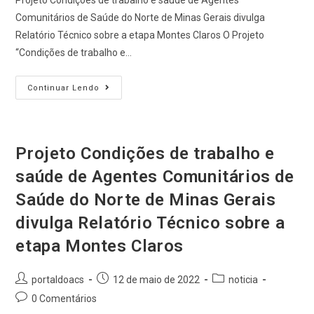
Projeto Condições de trabalho e saúde de Agentes
Comunitários de Saúde do Norte de Minas Gerais divulga
Relatório Técnico sobre a etapa Montes Claros O Projeto
“Condições de trabalho e…
Continuar Lendo
Projeto Condições de trabalho e
saúde de Agentes Comunitários de
Saúde do Norte de Minas Gerais
divulga Relatório Técnico sobre a
etapa Montes Claros
Post
Post
Post
portaldoacs
12 de maio de 2022
noticia
author:
published:
category:
Post
0 Comentários
comments: