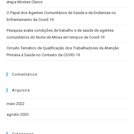
etapa Montes Claros
de
O Papel dos Agentes Comunitários de Saúde e de Endemias no
Minas
Enfrentamento da Covid-19
Gerais
divulga
Pesquisa avalia condições de trabalho e de saúde de agentes
Relatório
comunitários do Norte de Minas em tempos de Covid-19
Técnico
Circuito Temático de Qualificação dos Trabalhadores da Atenção
sobre
Primária à Saúde no Contexto da COVID-19
a
etapa
Comentários
Montes
Claros
Arquivos
maio 2022
agosto 2020
Categorias