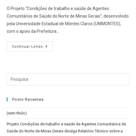
O Projeto “Condições de trabalho e saúde de Agentes
Comunitários de Saúde do Norte de Minas Gerais”, desenvolvido
pela Universidade Estadual de Montes Claros (UNIMONTES),
com o apoio da Prefeitura…
Projeto
Continuar Lendo
Condições
de
trabalho
e
Search
saúde
for:
de
Agentes
Posts Recentes
Comunitários
de
(sem título)
Saúde
Projeto Condições de trabalho e saúde de Agentes Comunitários de
do
Saúde do Norte de Minas Gerais divulga Relatório Técnico sobre a
Norte