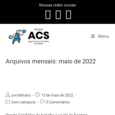
Skip
Nossas redes sociais
to
content
Menu
Arquivos mensais: maio de 2022
Post
Post
portaldoacs
13 de maio de 2022
author:
published:
Post
Post
Sem categoria
0 Comentários
category:
comments: